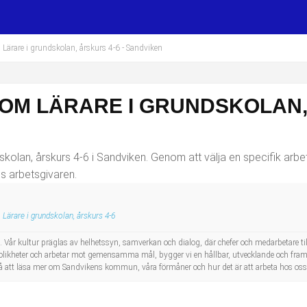
Lärare i grundskolan, årskurs 4-6
- Sandviken
OM LÄRARE I GRUNDSKOLAN, 
kolan, årskurs 4-6 i Sandviken. Genom att välja en specifik arbe
os arbetsgivaren.
Lärare i grundskolan, årskurs 4-6
 Vår kultur präglas av helhetssyn, samverkan och dialog, där chefer och medarbetare 
as olikheter och arbetar mot gemensamma mål, bygger vi en hållbar, utvecklande och 
 att läsa mer om Sandvikens kommun, våra förmåner och hur det är att arbeta hos oss