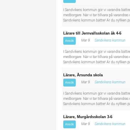
Socialt arbete
Informatör/Kommunikatör
I Sandvikens kommun gör vi varandra bättre.
medborgare. När vi tar tillvara på varandr
Säkerhetsarbete
Brevbärare
Sandvikens kommun bättre! Är du nyfiken på
Tekniskt arbete
Sjuksköterska, grundutbildad
Lärare till Jernvallsskolan åk 4-6
Mar 9
Sandvikens kommun
Ansök
Transport
Kock, storhushåll
I Sandvikens kommun gör vi varandra bättre.
medborgare. När vi tar tillvara på varandr
Undersköterska, vård- o specialavd. o mottagning
Sandvikens kommun bättre! Är du nyfiken på
Bibliotekarie
Lärare, Årsunda skola
Mar 9
Sandvikens kommun
Ansök
Administrativ assistent
I Sandvikens kommun gör vi varandra bättre.
medborgare. När vi tar tillvara på varandr
Lärare i gymnasiet
Sandvikens kommun bättre! Är du nyfiken på
Lärare, Murgårdsskolan 3-6
Mar 9
Sandvikens kommun
Ansök