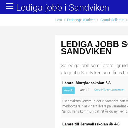
Lediga jobb i Sandviken
Yrkesområden
Populära jobb
Hem
›
Pedagogiskt arbete
›
Grundskollärare
›
Administration, ekonomi, juridik
Undersköterska, hemtjänst och äldreboende
Bygg och anläggning
Städare/Lokalvårdare
LEDIGA JOBB S
Chefer och verksamhetsledare
Barnskötare
SANDVIKEN
Data/IT
Lärare i förskola/Förskollärare
Se lediga jobb som Lärare i grunds
alla jobb i Sandviken som finns h
Försäljning, inköp, marknadsföring
Lagerarbetare
Lärare, Murgårdsskolan 3-6
Apr 17
Sandvikens kommun
Hantverksyrken
Bussförare/Busschaufför
Ansök
I Sandvikens kommun gör vi varandra bättre.
Hotell, restaurang, storhushåll
Elevassistent
medborgare. När vi tar tillvara på varandr
Sandvikens kommun bättre! Är du nyfiken på
Hälso- och sjukvård
Personlig assistent
Lärare till Jernvallsskolan åk 4-6