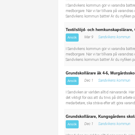
I Sandvikens kommun gör vi varandra bättre.
medborgare. När vi tar tillvara på varandr
Sandvikens kommun bättre! Är du nyfiken på
Textilslöjd- och hemkunskapslärare,
Mar 9
Sandvikens kommun
Ansök
I Sandvikens kommun gör vi varandra bättre.
medborgare. När vi tar tillvara på varandr
Sandvikens kommun bättre! Är du nyfiken på
Grundskollärare åk 4-6, Murgårdssko
Dec 1
Sandvikens kommun
Ansök
I Sandviken är världen alltid närvarande. H
det viktigt för oss att du trivs på ditt arbete
medarbetare, ska sträva efter att göra varandr
Grundskollärare, Kungsgårdens skol
Dec 1
Sandvikens kommun
Ansök