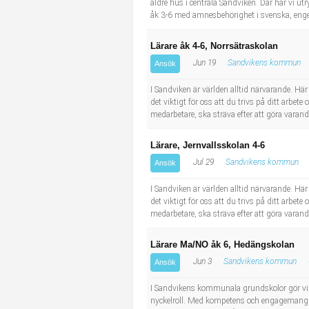
äldre hus i centrala Sandviken. Där har vi utr
åk 3-6 med ämnesbehörighet i svenska, engel
Lärare åk 4-6, Norrsätraskolan
Jun 19
Sandvikens kommun
Ansök
I Sandviken är världen alltid närvarande. H
det viktigt för oss att du trivs på ditt arbete
medarbetare, ska sträva efter att göra varandr
Lärare, Jernvallsskolan 4-6
Jul 29
Sandvikens kommun
Ansök
I Sandviken är världen alltid närvarande. H
det viktigt för oss att du trivs på ditt arbete
medarbetare, ska sträva efter att göra varandr
Lärare Ma/NO åk 6, Hedängskolan
Jun 3
Sandvikens kommun
Ansök
I Sandvikens kommunala grundskolor gör vi v
nyckelroll. Med kompetens och engagemang ar