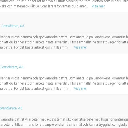
ymme och utrustning för att bedriva all undervisning förutom idrotten som vi har i Jernva
ska och matematik (åk 3). Som lärare förväntas du planer...
Visa mer
Grundlärare, 4-6
är känner vi oss hemma och gör varandra bättre. Som anställd på Sandvikens kommun har 
 och att du känner att din arbetsinsats är värdefull för samhället. Vi tror att vägen för att 
a bättre. För det bästa arbetet gör vi tillsamm...
Visa mer
Grundlärare, 4-6
är känner vi oss hemma och gör varandra bättre. Som anställd på Sandvikens kommun har 
 och att du känner att din arbetsinsats är värdefull för samhället. Vi tror att vägen för att 
a bättre. För det bästa arbetet gör vi tillsamm...
Visa mer
Grundlärare, 4-6
arandra bättre! Vi arbetar med ett systematiskt kvalitetsarbete med höga förväntning
betar vi tillsammans för att varje elev ska nå sina mål och känna trygghet och glädj