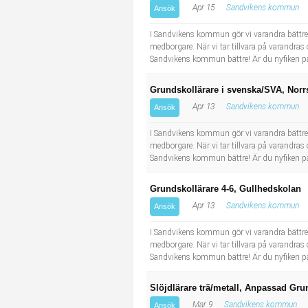
Apr 15
Sandvikens kommun
Ansök
Industriell tillverkning
Behandlingsassistent/Socialpedagog
I Sandvikens kommun gör vi varandra bättre.
Installation, drift, underhåll
Tandsköterska
medborgare. När vi tar tillvara på varandr
Sandvikens kommun bättre! Är du nyfiken på
Kropps- och skönhetsvård
Budbilsförare
Grundskollärare i svenska/SVA, Norr
Apr 13
Sandvikens kommun
Ansök
Kultur, media, design
Tidningsbud/Tidningsdistributör
I Sandvikens kommun gör vi varandra bättre.
Militärt arbete
Lärare i fritidshem/Fritidspedagog
medborgare. När vi tar tillvara på varandr
Sandvikens kommun bättre! Är du nyfiken på
Naturbruk
Taxiförare/Taxichaufför
Grundskollärare 4-6, Gullhedskolan
Apr 13
Sandvikens kommun
Ansök
Naturvetenskapligt arbete
Läkarsekreterare/Vårdadmin/Medicinsk sekreterare
I Sandvikens kommun gör vi varandra bättre.
medborgare. När vi tar tillvara på varandr
Pedagogiskt arbete
Lastbilsförare m.fl.
Sandvikens kommun bättre! Är du nyfiken på
Sanering och renhållning
Fastighetsskötare
Slöjdlärare trä/metall, Anpassad Gr
Mar 9
Sandvikens kommun
Ansök