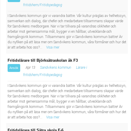
Industriell tillverkning
Behandlingsassistent/Socialpedagog
fritidshem/Fritidspedagog
I Sandvikens kommun gör vi varandra bättre. Vår kultur präglas av helhetssyn,
Installation, drift, underhåll
Tandsköterska
samverkan och dialog, där chefer och medarbetare tillsammans skapar värde
för Sandvikens medborgare. När vi tar tillvara på varandras olikheter och
arbetar mot gemensamma mål, bygger vi en hållbar, utvecklande och
Kropps- och skönhetsvård
Budbilsförare
framgångsrik kommun. Tillsammans gör vi Sandvikens kommun bättre! Är
du nyfiken på att läsa mer om Sandvikens kommun, våra förmåner och hur det
är att arbeta hos oss?...
Visa mer
Kultur, media, design
Tidningsbud/Tidningsdistributör
Fritidslärare till Björksätraskolan åk F3
Militärt arbete
Lärare i fritidshem/Fritidspedagog
Apr 13
Sandvikens kommun
Lärare i
Ansök
fritidshem/Fritidspedagog
Naturbruk
Taxiförare/Taxichaufför
I Sandvikens kommun gör vi varandra bättre. Vår kultur präglas av helhetssyn,
Naturvetenskapligt arbete
Läkarsekreterare/Vårdadmin/Medicinsk
samverkan och dialog, där chefer och medarbetare tillsammans skapar värde
för Sandvikens medborgare. När vi tar tillvara på varandras olikheter och
arbetar mot gemensamma mål, bygger vi en hållbar, utvecklande och
sekreterare
Pedagogiskt arbete
framgångsrik kommun. Tillsammans gör vi Sandvikens kommun bättre! Är
du nyfiken på att läsa mer om Sandvikens kommun, våra förmåner och hur det
är att arbeta hos oss?...
Visa mer
Lastbilsförare m.fl.
Sanering och renhållning
Fritidslärare till Sätra skola F-6