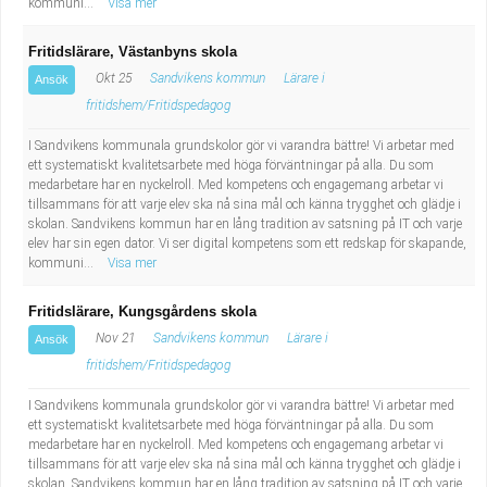
kommuni...
Visa mer
Fritidslärare, Västanbyns skola
Okt 25
Sandvikens kommun
Lärare i
Ansök
fritidshem/Fritidspedagog
I Sandvikens kommunala grundskolor gör vi varandra bättre! Vi arbetar med
ett systematiskt kvalitetsarbete med höga förväntningar på alla. Du som
medarbetare har en nyckelroll. Med kompetens och engagemang arbetar vi
tillsammans för att varje elev ska nå sina mål och känna trygghet och glädje i
skolan. Sandvikens kommun har en lång tradition av satsning på IT och varje
elev har sin egen dator. Vi ser digital kompetens som ett redskap för skapande,
kommuni...
Visa mer
Fritidslärare, Kungsgårdens skola
Nov 21
Sandvikens kommun
Lärare i
Ansök
fritidshem/Fritidspedagog
I Sandvikens kommunala grundskolor gör vi varandra bättre! Vi arbetar med
ett systematiskt kvalitetsarbete med höga förväntningar på alla. Du som
medarbetare har en nyckelroll. Med kompetens och engagemang arbetar vi
tillsammans för att varje elev ska nå sina mål och känna trygghet och glädje i
skolan. Sandvikens kommun har en lång tradition av satsning på IT och varje