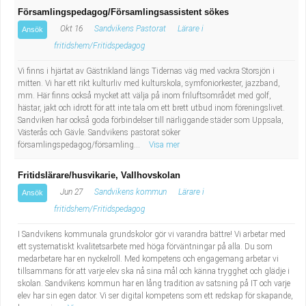
Församlingspedagog/Församlingsassistent sökes
Okt 16
Sandvikens Pastorat
Lärare i
Ansök
fritidshem/Fritidspedagog
Vi finns i hjärtat av Gästrikland längs Tidernas väg med vackra Storsjön i
mitten. Vi har ett rikt kulturliv med kulturskola, symfoniorkester, jazzband,
mm. Här finns också mycket att välja på inom friluftsområdet med golf,
hästar, jakt och idrott för att inte tala om ett brett utbud inom föreningslivet.
Sandviken har också goda förbindelser till närliggande städer som Uppsala,
Västerås och Gävle. Sandvikens pastorat söker
församlingspedagog/församling...
Visa mer
Fritidslärare/husvikarie, Vallhovskolan
Jun 27
Sandvikens kommun
Lärare i
Ansök
fritidshem/Fritidspedagog
I Sandvikens kommunala grundskolor gör vi varandra bättre! Vi arbetar med
ett systematiskt kvalitetsarbete med höga förväntningar på alla. Du som
medarbetare har en nyckelroll. Med kompetens och engagemang arbetar vi
tillsammans för att varje elev ska nå sina mål och känna trygghet och glädje i
skolan. Sandvikens kommun har en lång tradition av satsning på IT och varje
elev har sin egen dator. Vi ser digital kompetens som ett redskap för skapande,