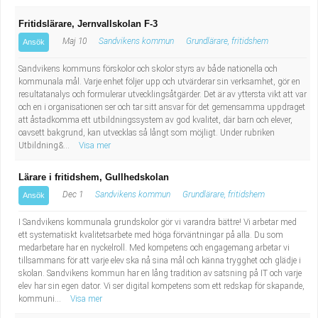
Fritidslärare, Jernvallskolan F-3
Maj 10
Sandvikens kommun
Grundlärare, fritidshem
Ansök
Sandvikens kommuns förskolor och skolor styrs av både nationella och
kommunala mål. Varje enhet följer upp och utvärderar sin verksamhet, gör en
resultatanalys och formulerar utvecklingsåtgärder. Det är av yttersta vikt att var
och en i organisationen ser och tar sitt ansvar för det gemensamma uppdraget
att åstadkomma ett utbildningssystem av god kvalitet, där barn och elever,
oavsett bakgrund, kan utvecklas så långt som möjligt. Under rubriken
Utbildning&...
Visa mer
Lärare i fritidshem, Gullhedskolan
Dec 1
Sandvikens kommun
Grundlärare, fritidshem
Ansök
I Sandvikens kommunala grundskolor gör vi varandra bättre! Vi arbetar med
ett systematiskt kvalitetsarbete med höga förväntningar på alla. Du som
medarbetare har en nyckelroll. Med kompetens och engagemang arbetar vi
tillsammans för att varje elev ska nå sina mål och känna trygghet och glädje i
skolan. Sandvikens kommun har en lång tradition av satsning på IT och varje
elev har sin egen dator. Vi ser digital kompetens som ett redskap för skapande,
kommuni...
Visa mer