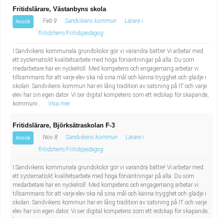
Fritidslärare, Västanbyns skola
Feb 9
Sandvikens kommun
Lärare i
Ansök
fritidshem/Fritidspedagog
I Sandvikens kommunala grundskolor gör vi varandra bättre! Vi arbetar med
ett systematiskt kvalitetsarbete med höga förväntningar på alla. Du som
medarbetare har en nyckelroll. Med kompetens och engagemang arbetar vi
tillsammans för att varje elev ska nå sina mål och känna trygghet och glädje i
skolan. Sandvikens kommun har en lång tradition av satsning på IT och varje
elev har sin egen dator. Vi ser digital kompetens som ett redskap för skapande,
kommuni...
Visa mer
Fritidslärare, Björksätraskolan F-3
Nov 8
Sandvikens kommun
Lärare i
Ansök
fritidshem/Fritidspedagog
I Sandvikens kommunala grundskolor gör vi varandra bättre! Vi arbetar med
ett systematiskt kvalitetsarbete med höga förväntningar på alla. Du som
medarbetare har en nyckelroll. Med kompetens och engagemang arbetar vi
tillsammans för att varje elev ska nå sina mål och känna trygghet och glädje i
skolan. Sandvikens kommun har en lång tradition av satsning på IT och varje
elev har sin egen dator. Vi ser digital kompetens som ett redskap för skapande,