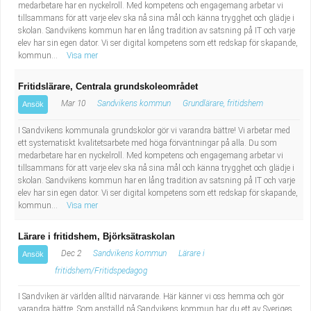
medarbetare har en nyckelroll. Med kompetens och engagemang arbetar vi
tillsammans för att varje elev ska nå sina mål och känna trygghet och glädje i
skolan. Sandvikens kommun har en lång tradition av satsning på IT och varje
elev har sin egen dator. Vi ser digital kompetens som ett redskap för skapande,
kommun...
Visa mer
Fritidslärare, Centrala grundskoleområdet
Mar 10
Sandvikens kommun
Grundlärare, fritidshem
Ansök
I Sandvikens kommunala grundskolor gör vi varandra bättre! Vi arbetar med
ett systematiskt kvalitetsarbete med höga förväntningar på alla. Du som
medarbetare har en nyckelroll. Med kompetens och engagemang arbetar vi
tillsammans för att varje elev ska nå sina mål och känna trygghet och glädje i
skolan. Sandvikens kommun har en lång tradition av satsning på IT och varje
elev har sin egen dator. Vi ser digital kompetens som ett redskap för skapande,
kommun...
Visa mer
Lärare i fritidshem, Björksätraskolan
Dec 2
Sandvikens kommun
Lärare i
Ansök
fritidshem/Fritidspedagog
I Sandviken är världen alltid närvarande. Här känner vi oss hemma och gör
varandra bättre. Som anställd på Sandvikens kommun har du ett av Sveriges