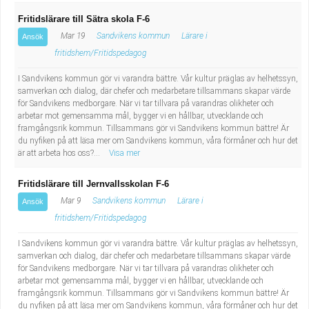
Fritidslärare till Sätra skola F-6
Mar 19
Sandvikens kommun
Lärare i
Ansök
fritidshem/Fritidspedagog
I Sandvikens kommun gör vi varandra bättre. Vår kultur präglas av helhetssyn,
samverkan och dialog, där chefer och medarbetare tillsammans skapar värde
för Sandvikens medborgare. När vi tar tillvara på varandras olikheter och
arbetar mot gemensamma mål, bygger vi en hållbar, utvecklande och
framgångsrik kommun. Tillsammans gör vi Sandvikens kommun bättre! Är
du nyfiken på att läsa mer om Sandvikens kommun, våra förmåner och hur det
är att arbeta hos oss?...
Visa mer
Fritidslärare till Jernvallsskolan F-6
Mar 9
Sandvikens kommun
Lärare i
Ansök
fritidshem/Fritidspedagog
I Sandvikens kommun gör vi varandra bättre. Vår kultur präglas av helhetssyn,
samverkan och dialog, där chefer och medarbetare tillsammans skapar värde
för Sandvikens medborgare. När vi tar tillvara på varandras olikheter och
arbetar mot gemensamma mål, bygger vi en hållbar, utvecklande och
framgångsrik kommun. Tillsammans gör vi Sandvikens kommun bättre! Är
du nyfiken på att läsa mer om Sandvikens kommun, våra förmåner och hur det