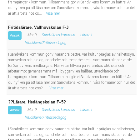
framgångsrik kommun. Tillsammans gör vi Sandvikens kommun bättre! Är
du nyfiken på att läsa mer om Sandvikens kommun, våra förmåner och hur det
är att arbeta hos os...
Visa mer
Fritidslärare, Vallhovskolan F-3
Mar 9
Sandvikens kommun
Lärare i
Ansök
fritidshem/Fritidspedagog
I Sandvikens kommun gör vi varandra bättre. Vår kultur präglas av helhetssyn,
samverkan och dialog, där chefer och medarbetare tillsammans skapar värde
för Sandvikens medborgare. När vi tar tillvara på varandras olikheter och
arbetar mot gemensamma mål, bygger vi en hållbar, utvecklande och
framgångsrik kommun. Tillsammans gör vi Sandvikens kommun bättre! Är
du nyfiken på att läsa mer om Sandvikens kommun, våra förmåner och hur det
är att arbeta hos oss?...
Visa mer
??Lärare, Hedängskolan F–5?
Mar 9
Sandvikens kommun
Lärare i
Ansök
fritidshem/Fritidspedagog
I Sandvikens kommun gör vi varandra bättre. Vår kultur präglas av helhetssyn,
samverkan och dialog, där chefer och medarbetare tillsammans skapar värde