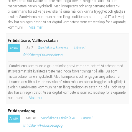
ett systematiskt kvalitetsarbete med höga förväntningar på alla. Du som
medarbetare har en nyckelroll. Med kompetens och engagemang arbetar vi
tillsammans för att varje elev ska nå sina mål och känna trygghet och glädje i
skolan. Sandvikens kommun har en lång tradition av satsning på IT och varje
elev har sin egen dator. Vi ser digital kompetens som ett redskap för skapande,
kommuni...
Visa mer
Fritidslärare, Vallhovskolan
Jul 7
Sandvikens kommun
Lärare i
Ansök
fritidshem/Fritidspedagog
I Sandvikens kommunala grundskolor gör vi varandra bättre! Vi arbetar med
ett systematiskt kvalitetsarbete med höga förväntningar på alla. Du som
medarbetare har en nyckelroll. Med kompetens och engagemang arbetar vi
tillsammans för att varje elev ska nå sina mål och känna trygghet och glädje i
skolan. Sandvikens kommun har en lång tradition av satsning på IT och varje
elev har sin egen dator. Vi ser digital kompetens som ett redskap för skapande,
kommuni...
Visa mer
Fritidspedagog
Maj 16
Sandvikens Friskola AB
Lärare i
Ansök
fritidshem/Fritidspedagog