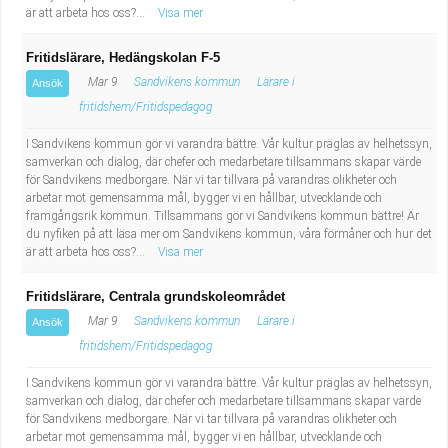
är att arbeta hos oss?...
Visa mer
Fritidslärare, Hedängskolan F-5
Mar 9
Sandvikens kommun
Lärare i
Ansök
fritidshem/Fritidspedagog
I Sandvikens kommun gör vi varandra bättre. Vår kultur präglas av helhetssyn,
samverkan och dialog, där chefer och medarbetare tillsammans skapar värde
för Sandvikens medborgare. När vi tar tillvara på varandras olikheter och
arbetar mot gemensamma mål, bygger vi en hållbar, utvecklande och
framgångsrik kommun. Tillsammans gör vi Sandvikens kommun bättre! Är
du nyfiken på att läsa mer om Sandvikens kommun, våra förmåner och hur det
är att arbeta hos oss?...
Visa mer
Fritidslärare, Centrala grundskoleområdet
Mar 9
Sandvikens kommun
Lärare i
Ansök
fritidshem/Fritidspedagog
I Sandvikens kommun gör vi varandra bättre. Vår kultur präglas av helhetssyn,
samverkan och dialog, där chefer och medarbetare tillsammans skapar värde
för Sandvikens medborgare. När vi tar tillvara på varandras olikheter och
arbetar mot gemensamma mål, bygger vi en hållbar, utvecklande och