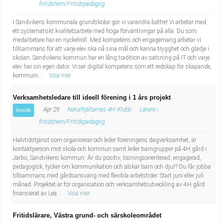
fritidshem/Fritidspedagog
I Sandvikens kommunala grundskolor gör vi varandra bättre! Vi arbetar med
ett systematiskt kvalitetsarbete med höga förväntningar på alla. Du som
medarbetare har en nyckelroll. Med kompetens och engagemang arbetar vi
tillsammans för att varje elev ska nå sina mål och känna trygghet och glädje i
skolan. Sandvikens kommun har en lång tradition av satsning på IT och varje
elev har sin egen dator. Vi ser digital kompetens som ett redskap för skapande,
kommuni...
Visa mer
Verksamhetsledare till ideell förening i 1 års projekt
Apr 29
Naturhjältarnas 4H- Klubb
Lärare i
Ansök
fritidshem/Fritidspedagog
Halvtidstjänst som organiserar och leder föreningens dagverksamhet, är
kontaktperson mot skola och kommun samt leder barngrupper på 4H gård i
Järbo, Sandvikens kommun. Är du positiv, lösningsorienterad, engagerad,
pedagogisk, tycker om kommunikation och älskar barn och djur? Du får jobba
tillsammans med gårdsansvarig med flexibla arbetstider. Start juni eller juli
månad. Projektet är för organisation och verksamhetsutveckling av 4H gård
finansierat av Lea...
Visa mer
Fritidslärare, Västra grund- och särskoleområdet