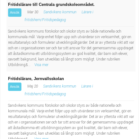
Fritidslärare till Centrala grundskoleområdet.
Mar 30
Sandvikens kommun
Lärare i
Ansök
fritidshem/Fritidspedagog
Sandvikens kommuns förskolor och skolor styrs av både nationella och
kommunala mål. Varje enhet följer upp och utvärderar sin verksamhet, gör en
resultatanalys och formulerar utvecklingsåtgärder. Det är av yttersta vikt att var
och en i organisationen ser och tar sitt ansvar för det gemensamma uppdraget
att åstadkomma ett utbildningssystem av god kvalitet, där barn och elever,
oavsett bakgrund, kan utvecklas så långt som möjligt. Under rubriken
Utbildning&...
Visa mer
Fritidslärare, Jernvallsskolan
Maj 20
Sandvikens kommun
Lärare i
Ansök
fritidshem/Fritidspedagog
Sandvikens kommuns förskolor och skolor styrs av både nationella och
kommunala mål. Varje enhet följer upp och utvärderar sin verksamhet, gör en
resultatanalys och formulerar utvecklingsåtgärder. Det är av yttersta vikt att var
och en i organisationen ser och tar sitt ansvar för det gemensamma uppdraget
att åstadkomma ett utbildningssystem av god kvalitet, där barn och elever,
oavsett bakgrund, kan utvecklas så långt som möjligt. Under rubriken