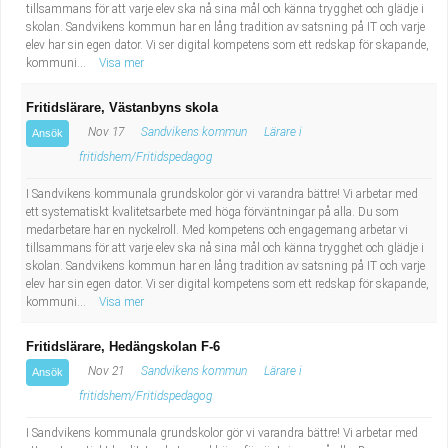
tillsammans för att varje elev ska nå sina mål och känna trygghet och glädje i
skolan. Sandvikens kommun har en lång tradition av satsning på IT och varje
elev har sin egen dator. Vi ser digital kompetens som ett redskap för skapande,
kommuni...
Visa mer
Fritidslärare, Västanbyns skola
Nov 17
Sandvikens kommun
Lärare i
Ansök
fritidshem/Fritidspedagog
I Sandvikens kommunala grundskolor gör vi varandra bättre! Vi arbetar med
ett systematiskt kvalitetsarbete med höga förväntningar på alla. Du som
medarbetare har en nyckelroll. Med kompetens och engagemang arbetar vi
tillsammans för att varje elev ska nå sina mål och känna trygghet och glädje i
skolan. Sandvikens kommun har en lång tradition av satsning på IT och varje
elev har sin egen dator. Vi ser digital kompetens som ett redskap för skapande,
kommuni...
Visa mer
Fritidslärare, Hedängskolan F-6
Nov 21
Sandvikens kommun
Lärare i
Ansök
fritidshem/Fritidspedagog
I Sandvikens kommunala grundskolor gör vi varandra bättre! Vi arbetar med