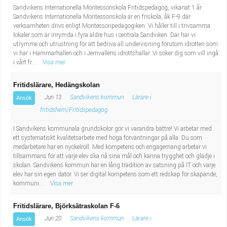
Sandvikens Internationella Montessoriskola Fritidspedagog, vikariat 1 år
Sandvikens Internationella Montessoriskola är en friskola, åk F-9 där
verksamheten drivs enligt Montessoripedagogiken. Vi håller till i trivsamma
lokaler som är inrymda i fyra äldre hus i centrala Sandviken. Där har vi
utrymme och utrustning för att bedriva all undervisning förutom idrotten som
vi har i Hammarhallen och i Jernvallens idrottshallar. Vi söker dig som vill ingå
i vårt fr...
Visa mer
Fritidslärare, Hedängskolan
Jun 13
Sandvikens kommun
Lärare i
Ansök
fritidshem/Fritidspedagog
I Sandvikens kommunala grundskolor gör vi varandra bättre! Vi arbetar med
ett systematiskt kvalitetsarbete med höga förväntningar på alla. Du som
medarbetare har en nyckelroll. Med kompetens och engagemang arbetar vi
tillsammans för att varje elev ska nå sina mål och känna trygghet och glädje i
skolan. Sandvikens kommun har en lång tradition av satsning på IT och varje
elev har sin egen dator. Vi ser digital kompetens som ett redskap för skapande,
kommuni...
Visa mer
Fritidslärare, Björksätraskolan F-6
Jun 20
Sandvikens kommun
Lärare i
Ansök