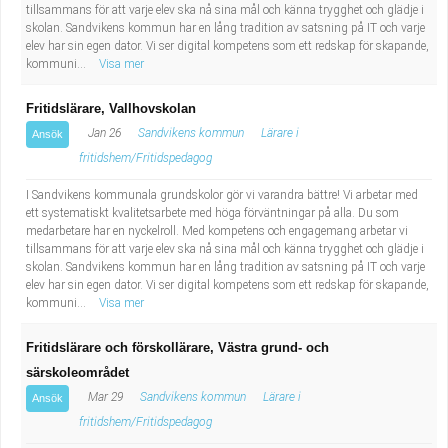
tillsammans för att varje elev ska nå sina mål och känna trygghet och glädje i
skolan. Sandvikens kommun har en lång tradition av satsning på IT och varje
elev har sin egen dator. Vi ser digital kompetens som ett redskap för skapande,
kommuni...
Visa mer
Fritidslärare, Vallhovskolan
Jan 26
Sandvikens kommun
Lärare i
Ansök
fritidshem/Fritidspedagog
I Sandvikens kommunala grundskolor gör vi varandra bättre! Vi arbetar med
ett systematiskt kvalitetsarbete med höga förväntningar på alla. Du som
medarbetare har en nyckelroll. Med kompetens och engagemang arbetar vi
tillsammans för att varje elev ska nå sina mål och känna trygghet och glädje i
skolan. Sandvikens kommun har en lång tradition av satsning på IT och varje
elev har sin egen dator. Vi ser digital kompetens som ett redskap för skapande,
kommuni...
Visa mer
Fritidslärare och förskollärare, Västra grund- och
särskoleområdet
Mar 29
Sandvikens kommun
Lärare i
Ansök
fritidshem/Fritidspedagog