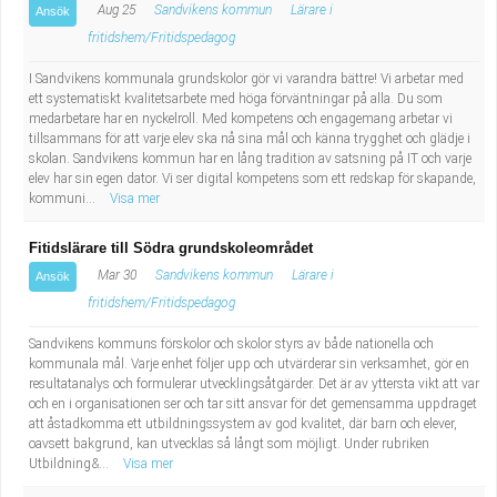
Aug 25
Sandvikens kommun
Lärare i
Ansök
fritidshem/Fritidspedagog
I Sandvikens kommunala grundskolor gör vi varandra bättre! Vi arbetar med
ett systematiskt kvalitetsarbete med höga förväntningar på alla. Du som
medarbetare har en nyckelroll. Med kompetens och engagemang arbetar vi
tillsammans för att varje elev ska nå sina mål och känna trygghet och glädje i
skolan. Sandvikens kommun har en lång tradition av satsning på IT och varje
elev har sin egen dator. Vi ser digital kompetens som ett redskap för skapande,
kommuni...
Visa mer
Fitidslärare till Södra grundskoleområdet
Mar 30
Sandvikens kommun
Lärare i
Ansök
fritidshem/Fritidspedagog
Sandvikens kommuns förskolor och skolor styrs av både nationella och
kommunala mål. Varje enhet följer upp och utvärderar sin verksamhet, gör en
resultatanalys och formulerar utvecklingsåtgärder. Det är av yttersta vikt att var
och en i organisationen ser och tar sitt ansvar för det gemensamma uppdraget
att åstadkomma ett utbildningssystem av god kvalitet, där barn och elever,
oavsett bakgrund, kan utvecklas så långt som möjligt. Under rubriken
Utbildning&...
Visa mer