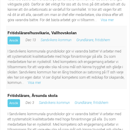
viktigaste jobb. Därför är det viktigt för oss att du trivs på ditt arbete och att du
känner att din arbetsinsats är värdefull för samhället. Vi tror att vägen för att
nå dit är att alla, oavsett om man är chef eller medarbetare, ska sträva efter att
göra varandra bättre. För det bästa arbetet gör vi tillsamm...
Visa mer
Fritidslärare/husvikarie, Vallhovskolan
Dec 13
Sandvikens kommun
Grundlärare, fritidshem
Ansök
I Sandvikens kommunala grundskolor gör vi varandra bättre! Vi arbetar med
ett systematiskt kvalitetsarbete med höga förväntningar på alla. Du som
medarbetare har en nyckelroll. Med kompetens och engagemang arbetar vi
tillsammans för att varje elev ska nå sina mål och känna trygghet och glädje i
skolan. Sandvikens kommun har en lång tradition av satsning på IT och varje
elev har sin egen dator. Vi ser digital kompetens som ett redskap för skapande,
kommun...
Visa mer
Fritidslärare, Årsunda skola
Dec 3
Sandvikens kommun
Grundlärare, fritidshem
Ansök
I Sandvikens kommunala grundskolor gör vi varandra bättre! Vi arbetar med
ett systematiskt kvalitetsarbete med höga förväntningar på alla. Du som
medarbetare har en nyckelroll. Med kompetens och engagemang arbetar vi
tillsammans för att varje elev ska nå sina mål och känna trygghet och glädje i