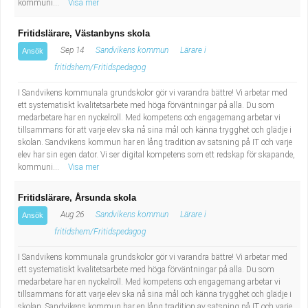
kommuni...
Visa mer
Fritidslärare, Västanbyns skola
Sep 14
Sandvikens kommun
Lärare i
Ansök
fritidshem/Fritidspedagog
I Sandvikens kommunala grundskolor gör vi varandra bättre! Vi arbetar med
ett systematiskt kvalitetsarbete med höga förväntningar på alla. Du som
medarbetare har en nyckelroll. Med kompetens och engagemang arbetar vi
tillsammans för att varje elev ska nå sina mål och känna trygghet och glädje i
skolan. Sandvikens kommun har en lång tradition av satsning på IT och varje
elev har sin egen dator. Vi ser digital kompetens som ett redskap för skapande,
kommuni...
Visa mer
Fritidslärare, Årsunda skola
Aug 26
Sandvikens kommun
Lärare i
Ansök
fritidshem/Fritidspedagog
I Sandvikens kommunala grundskolor gör vi varandra bättre! Vi arbetar med
ett systematiskt kvalitetsarbete med höga förväntningar på alla. Du som
medarbetare har en nyckelroll. Med kompetens och engagemang arbetar vi
tillsammans för att varje elev ska nå sina mål och känna trygghet och glädje i
skolan. Sandvikens kommun har en lång tradition av satsning på IT och varje