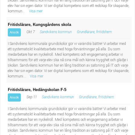
skolan. Sandvikens kommun har en lång tradition av satsning på IT och varje
elev har sin egen dator. Vi ser digital kompetens som ett redskap för skapande,
kommun...
Visa mer
Fritidslärare, Kungsgårdens skola
Okt 7
Sandvikens kommun
Grundlärare, fritidshem
Ansök
I Sandvikens kommunala grundskolor gör vi varandra bättre! Vi arbetar med
ett systematiskt kvalitetsarbete med höga förväntningar på alla. Du som
medarbetare har en nyckelroll. Med kompetens och engagemang arbetar vi
tillsammans för att varje elev ska nå sina mål och känna trygghet och glädje i
skolan. Sandvikens kommun har en lång tradition av satsning på IT och varje
elev har sin egen dator. Vi ser digital kompetens som ett redskap för skapande,
kommuni...
Visa mer
Fritidslärare, Hedängskolan F-5
Sep 11
Sandvikens kommun
Grundlärare, fritidshem
Ansök
I Sandvikens kommunala grundskolor gör vi varandra bättre! Vi arbetar med
ett systematiskt kvalitetsarbete med höga förväntningar på alla. Du som
medarbetare har en nyckelroll. Med kompetens och engagemang arbetar vi
tillsammans för att varje elev ska nå sina mål och känna trygghet och glädje i
skolan. Sandvikens kommun har en lång tradition av satsning på IT och varje