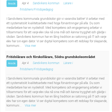
Apr 4
Sandvikens kommun
Lärare i
Ansök
fritidshem/Fritidspedagog
I Sandvikens kommunala grundskolor gör vi varandra bättre! Vi arbetar med
ett systematiskt kvalitetsarbete med höga förväntningar på alla. Du som
medarbetare har en nyckelroll. Med kompetens och engagemang arbetar vi
tillsammans för att varje elev ska nå sina mål och känna trygghet och glädje i
skolan. Sandvikens kommun har en lång tradition av satsning på IT och varje
elev har sin egen dator. Vi ser digital kompetens som ett redskap för skapande,
kommuni...
Visa mer
Fritidslärare och förskollärare, Södra grundskoleområdet
Apr 4
Sandvikens kommun
Lärare i
Ansök
fritidshem/Fritidspedagog
I Sandvikens kommunala grundskolor gör vi varandra bättre! Vi arbetar med
ett systematiskt kvalitetsarbete med höga förväntningar på alla. Du som
medarbetare har en nyckelroll. Med kompetens och engagemang arbetar vi
tillsammans för att varje elev ska nå sina mål och känna trygghet och glädje i
skolan. Sandvikens kommun har en lång tradition av satsning på IT och varje
elev har sin egen dator. Vi ser digital kompetens som ett redskap för skapande,
kommuni...
Visa mer