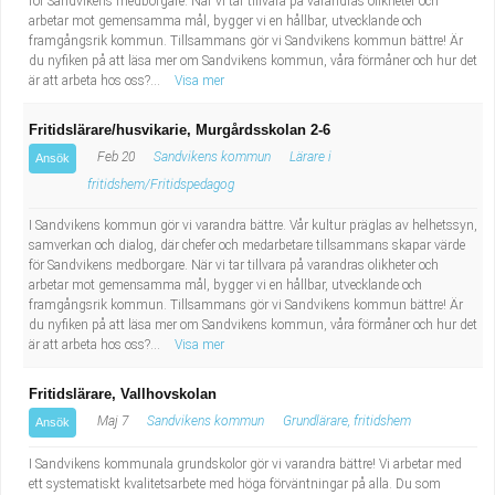
för Sandvikens medborgare. När vi tar tillvara på varandras olikheter och
arbetar mot gemensamma mål, bygger vi en hållbar, utvecklande och
framgångsrik kommun. Tillsammans gör vi Sandvikens kommun bättre! Är
du nyfiken på att läsa mer om Sandvikens kommun, våra förmåner och hur det
är att arbeta hos oss?...
Visa mer
Fritidslärare/husvikarie, Murgårdsskolan 2-6
Feb 20
Sandvikens kommun
Lärare i
Ansök
fritidshem/Fritidspedagog
I Sandvikens kommun gör vi varandra bättre. Vår kultur präglas av helhetssyn,
samverkan och dialog, där chefer och medarbetare tillsammans skapar värde
för Sandvikens medborgare. När vi tar tillvara på varandras olikheter och
arbetar mot gemensamma mål, bygger vi en hållbar, utvecklande och
framgångsrik kommun. Tillsammans gör vi Sandvikens kommun bättre! Är
du nyfiken på att läsa mer om Sandvikens kommun, våra förmåner och hur det
är att arbeta hos oss?...
Visa mer
Fritidslärare, Vallhovskolan
Maj 7
Sandvikens kommun
Grundlärare, fritidshem
Ansök
I Sandvikens kommunala grundskolor gör vi varandra bättre! Vi arbetar med
ett systematiskt kvalitetsarbete med höga förväntningar på alla. Du som