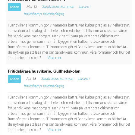
Fastighetsskötare
Socialt arbete
Mar 12
Sandvikens kommun
Lärare i
Ansök
fritidshem/Fritidspedagog
Informatör/Kommunikatör
Säkerhetsarbete
I Sandvikens kommun gör vi varandra bättre. Vår kultur präglas av helhetssyn,
samverkan och dialog, där chefer och medarbetare tillsammans skapar värde
Brevbärare
Tekniskt arbete
för Sandvikens medborgare. När vi tar tillvara på varandras olikheter och
arbetar mot gemensamma mål, bygger vi en hållbar, utvecklande och
Sjuksköterska, grundutbildad
framgångsrik kommun. Tillsammans gör vi Sandvikens kommun bättre! Är
Transport
du nyfiken på att läsa mer om Sandvikens kommun, våra förmåner och hur det
är att arbeta hos oss?...
Visa mer
Kock, storhushåll
Fritidslärare/husvikarie, Gullhedskolan
Undersköterska, vård- o specialavd. o mottagning
Apr 13
Sandvikens kommun
Lärare i
Ansök
fritidshem/Fritidspedagog
Bibliotekarie
I Sandvikens kommun gör vi varandra bättre. Vår kultur präglas av helhetssyn,
samverkan och dialog, där chefer och medarbetare tillsammans skapar värde
Administrativ assistent
för Sandvikens medborgare. När vi tar tillvara på varandras olikheter och
arbetar mot gemensamma mål, bygger vi en hållbar, utvecklande och
framgångsrik kommun. Tillsammans gör vi Sandvikens kommun bättre! Är
Lärare i gymnasiet
du nyfiken på att läsa mer om Sandvikens kommun, våra förmåner och hur det
är att arbeta hos oss?...
Visa mer