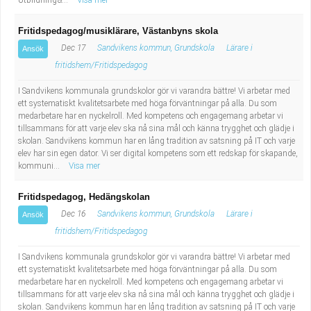
Utbildning&...
Visa mer
Fritidspedagog/musiklärare, Västanbyns skola
Dec 17
Sandvikens kommun, Grundskola
Lärare i
Ansök
fritidshem/Fritidspedagog
I Sandvikens kommunala grundskolor gör vi varandra bättre! Vi arbetar med
ett systematiskt kvalitetsarbete med höga förväntningar på alla. Du som
medarbetare har en nyckelroll. Med kompetens och engagemang arbetar vi
tillsammans för att varje elev ska nå sina mål och känna trygghet och glädje i
skolan. Sandvikens kommun har en lång tradition av satsning på IT och varje
elev har sin egen dator. Vi ser digital kompetens som ett redskap för skapande,
kommuni...
Visa mer
Fritidspedagog, Hedängskolan
Dec 16
Sandvikens kommun, Grundskola
Lärare i
Ansök
fritidshem/Fritidspedagog
I Sandvikens kommunala grundskolor gör vi varandra bättre! Vi arbetar med
ett systematiskt kvalitetsarbete med höga förväntningar på alla. Du som
medarbetare har en nyckelroll. Med kompetens och engagemang arbetar vi
tillsammans för att varje elev ska nå sina mål och känna trygghet och glädje i
skolan. Sandvikens kommun har en lång tradition av satsning på IT och varje