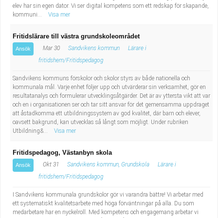
elev har sin egen dator. Vi ser digital kompetens som ett redskap för skapande,
kommuni...
Visa mer
Fritidslärare till västra grundskoleområdet
Mar 30
Sandvikens kommun
Lärare i
Ansök
fritidshem/Fritidspedagog
Sandvikens kommuns förskolor och skolor styrs av både nationella och
kommunala mål. Varje enhet följer upp och utvärderar sin verksamhet, gör en
resultatanalys och formulerar utvecklingsåtgärder. Det är av yttersta vikt att var
och en i organisationen ser och tar sitt ansvar för det gemensamma uppdraget
att åstadkomma ett utbildningssystem av god kvalitet, där barn och elever,
oavsett bakgrund, kan utvecklas så långt som möjligt. Under rubriken
Utbildning&...
Visa mer
Fritidspedagog, Västanbyn skola
Okt 31
Sandvikens kommun, Grundskola
Lärare i
Ansök
fritidshem/Fritidspedagog
I Sandvikens kommunala grundskolor gör vi varandra bättre! Vi arbetar med
ett systematiskt kvalitetsarbete med höga förväntningar på alla. Du som
medarbetare har en nyckelroll. Med kompetens och engagemang arbetar vi