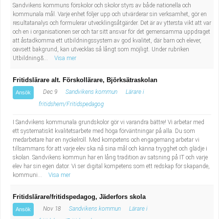
Sandvikens kommuns förskolor och skolor styrs av både nationella och
kommunala mål. Varje enhet följer upp och utvärderar sin verksamhet, gör en
resultatanalys och formulerar utvecklingsåtgärder. Det är av yttersta vikt att var
och en i organisationen ser och tar sitt ansvar för det gemensamma uppdraget
att åstadkomma ett utbildningssystem av god kvalitet, där barn och elever,
oavsett bakgrund, kan utvecklas så långt som möjligt. Under rubriken
Utbildning&...
Visa mer
Fritidslärare alt. Förskollärare, Björksätraskolan
Dec 9
Sandvikens kommun
Lärare i
Ansök
fritidshem/Fritidspedagog
I Sandvikens kommunala grundskolor gör vi varandra bättre! Vi arbetar med
ett systematiskt kvalitetsarbete med höga förväntningar på alla. Du som
medarbetare har en nyckelroll. Med kompetens och engagemang arbetar vi
tillsammans för att varje elev ska nå sina mål och känna trygghet och glädje i
skolan. Sandvikens kommun har en lång tradition av satsning på IT och varje
elev har sin egen dator. Vi ser digital kompetens som ett redskap för skapande,
kommuni...
Visa mer
Fritidslärare/fritidspedagog, Jäderfors skola
Nov 18
Sandvikens kommun
Lärare i
Ansök