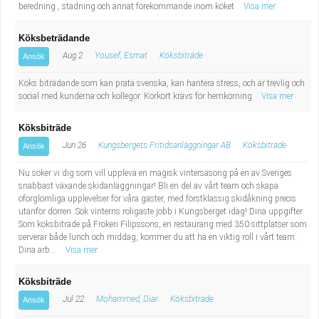
beredning , städning och annat förekommande inom köket
Visa mer
Köksbeträdande
Aug 2
Yousef, Esmat
Köksbiträde
Ansök
Köks biträdande som kan prata svenska, kan hantera stress, och är trevlig och
social med kunderna och kollegor. Körkort krävs för hemkörning
Visa mer
Köksbiträde
Jun 26
Kungsbergets Fritidsanläggningar AB
Köksbiträde
Ansök
Nu söker vi dig som vill uppleva en magisk vintersäsong på en av Sveriges
snabbast växande skidanläggningar! Bli en del av vårt team och skapa
oförglömliga upplevelser för våra gäster, med förstklassig skidåkning precis
utanför dörren. Sök vinterns roligaste jobb i Kungsberget idag! Dina uppgifter
Som köksbiträde på Fröken Filipssons, en restaurang med 350 sittplatser som
serverar både lunch och middag, kommer du att ha en viktig roll i vårt team.
Dina arb...
Visa mer
Köksbiträde
Jul 22
Mohammed, Diar
Köksbiträde
Ansök