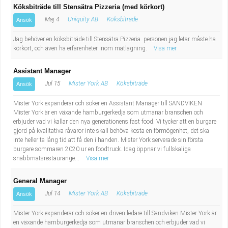
Köksbiträde till Stensätra Pizzeria (med körkort)
Maj 4
Uniquity AB
Köksbiträde
Ansök
Jag behöver en köksbiträde till Stensätra Pizzeria. personen jag letar måste ha
körkort, och även ha erfarenheter inom matlagning.
Visa mer
Assistant Manager
Jul 15
Mister York AB
Köksbiträde
Ansök
Mister York expanderar och söker en Assistant Manager till SANDVIKEN
Mister York är en växande hamburgerkedja som utmanar branschen och
erbjuder vad vi kallar den nya generationens fast food. Vi tycker att en burgare
gjord på kvalitativa råvaror inte skall behöva kosta en förmögenhet, det ska
inte heller ta lång tid att få den i handen. Mister York serverade sin första
burgare sommaren 2020 ur en foodtruck. Idag öppnar vi fullskaliga
snabbmatsrestaurange...
Visa mer
General Manager
Jul 14
Mister York AB
Köksbiträde
Ansök
Mister York expanderar och söker en driven ledare till Sandviken Mister York är
en växande hamburgerkedja som utmanar branschen och erbjuder vad vi