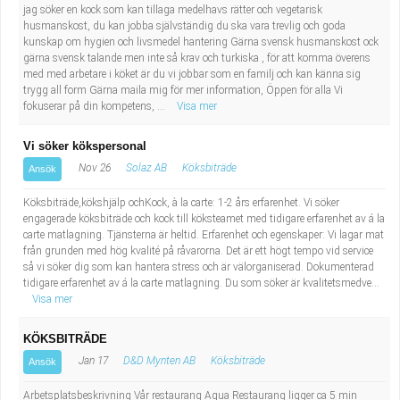
jag söker en kock som kan tillaga medelhavs rätter och vegetarisk
husmanskost, du kan jobba självständig du ska vara trevlig och goda
kunskap om hygien och livsmedel hantering Gärna svensk husmanskost ock
gärna svensk talande men inte så krav och turkiska , för att komma överens
med med arbetare i köket är du vi jobbar som en familj och kan känna sig
trygg all form Gärna maila mig för mer information, Öppen för alla Vi
fokuserar på din kompetens, ...
Visa mer
Vi söker kökspersonal
Nov 26
Solaz AB
Köksbiträde
Ansök
Köksbiträde,kökshjälp ochKock, à la carte: 1-2 års erfarenhet. Vi söker
engagerade köksbiträde och kock till köksteamet med tidigare erfarenhet av á la
carte matlagning. Tjänsterna är heltid. Erfarenhet och egenskaper: Vi lagar mat
från grunden med hög kvalité på råvarorna. Det är ett högt tempo vid service
så vi söker dig som kan hantera stress och är välorganiserad. Dokumenterad
tidigare erfarenhet av á la carte matlagning. Du som söker är kvalitetsmedve...
Visa mer
KÖKSBITRÄDE
Jan 17
D&D Mynten AB
Köksbiträde
Ansök
Arbetsplatsbeskrivning Vår restaurang Aqua Restaurang ligger ca 5 min