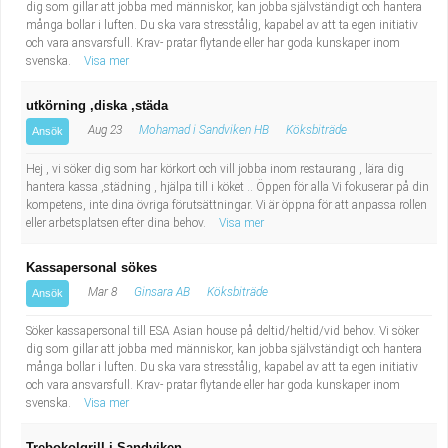
dig som gillar att jobba med människor, kan jobba självständigt och hantera
många bollar i luften. Du ska vara stresstålig, kapabel av att ta egen initiativ
och vara ansvarsfull. Krav- pratar flytande eller har goda kunskaper inom
svenska.
Visa mer
utkörning ,diska ,städa
Aug 23
Mohamad i Sandviken HB
Köksbiträde
Ansök
Hej , vi söker dig som har körkort och vill jobba inom restaurang , lära dig
hantera kassa ,städning , hjälpa till i köket .. Öppen för alla Vi fokuserar på din
kompetens, inte dina övriga förutsättningar. Vi är öppna för att anpassa rollen
eller arbetsplatsen efter dina behov.
Visa mer
Kassapersonal sökes
Mar 8
Ginsara AB
Köksbiträde
Ansök
Söker kassapersonal till ESA Asian house på deltid/heltid/vid behov. Vi söker
dig som gillar att jobba med människor, kan jobba självständigt och hantera
många bollar i luften. Du ska vara stresstålig, kapabel av att ta egen initiativ
och vara ansvarsfull. Krav- pratar flytande eller har goda kunskaper inom
svenska.
Visa mer
Trebokolgrill i Sandviken