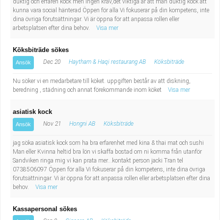
duktig och erfaren kock men ingen krav,det viktiga är att man duktig kock att
kunna vara social hänterad Öppen för alla Vi fokuserar på din kompetens, inte
dina övriga förutsättningar. Vi är öppna för att anpassa rollen eller
arbetsplatsen efter dina behov.
Visa mer
Köksbiträde sökes
Dec 20
Haytham & Haqi restaurang AB
Köksbiträde
Ansök
Nu söker vi en medarbetare till köket. uppgiften består av att diskning,
beredning , städning och annat förekommande inom köket
Visa mer
asiatisk kock
Nov 21
Hongni AB
Köksbiträde
Ansök
jag söka asiatisk kock som ha bra erfarenhet med kina & thai mat och sushi
Man eller Kvinna heltid bra lön vi skaffa bostad om ni komma från utanför
Sandviken ringa mig vi kan prata mer...kontakt person jacki Tran tel
0738506097 Öppen för alla Vi fokuserar på din kompetens, inte dina övriga
förutsättningar. Vi är öppna för att anpassa rollen eller arbetsplatsen efter dina
behov.
Visa mer
Kassapersonal sökes