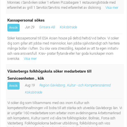
Monroes i Sandviken söker 1 erfaren Pizzabagare 1 restaurangbiträde med
erfarenhet av grill 1 Servitör/Servitris med erfarenhet av diskning.
Visa mer
Kassapersonal sökes
Jun 29
Ginsara AB
Köksbiträde
Ansök
Söker kassapersonal till ESA Asian house på deltid/heltid/vid behov. Vi söker
dig som gillar att jobba med människor, kan jobba självständigt och hantera
många bollar i luften. Du ska vara stresstålig, kapabel av att ta egen initiativ
och vara ansvarsfull. Krav- pratar flytande eller har goda kunskaper inom
svenska.
Visa mer
Västerbergs folkhögskola söker medarbetare till
Serviceenheten , kök
Aug 19
Region Gävleborg , Kultur - och Kompetensnämnd
Ansök
Köksbiträde
Vi söker dig som tillsammans med oss inom Kultur och
kompetensförvaltningen vill bidra till att stärka och utveckla Gävleborgs län. Vi
är ungefär 160 medarbetare som arbetar inom avdelningarna Arbetsmarknad
och kompetens, Kultur samt vid våra tre folkhögskolor; Bollnäs, Forsa och
Västerberg. Folkhögskolorna bedriver utbildning, folkbildning och viss