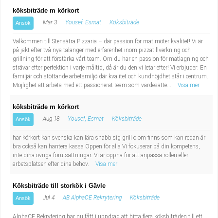
köksbiträde m körkort
Mar 3
Yousef, Esmat
Köksbiträde
Ansök
Välkommen till Stensätra Pizzaria – där passion för mat möter kvalitet! Vi är
på jakt efter två nya talanger med erfarenhet inom pizzatillverkning och
grillning för att förstärka vårt team. Om du har en passion för matlagning och
strävar efter perfektion i varje måltid, då är du den vi letar efter! Vi erbjuder: En
familjär och stöttande arbetsmiljö där kvalitet och kundnöjdhet står i centrum.
Möjlighet att arbeta med ett passionerat team som värdesätte...
Visa mer
köksbiträde m körkort
Aug 18
Yousef, Esmat
Köksbiträde
Ansök
har körkort kan svenska kan lära snabb sig grill o om finns som kan redan är
bra också kan hantera kassa Öppen för alla Vi fokuserar på din kompetens,
inte dina övriga förutsättningar. Vi är öppna för att anpassa rollen eller
arbetsplatsen efter dina behov.
Visa mer
Köksbiträde till storkök i Gävle
Jul 4
AB AlphaCE Rekrytering
Köksbiträde
Ansök
AlphaCE Rekrytering har nu fått i uppdrag att hitta flera köksbiträden till ett