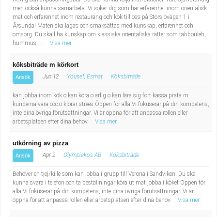
men också kunna samarbeta. Vi söker dig som har erfarenhet inom orientalisk
mat och erfarenhet inom restaurang och kök till oss på Storsjövägen 1 i
Årsunda! Maten ska lagas och smaksättas med kunskap, erfarenhet och
omsorg. Du skall ha kunskap om klassiska orientaliska rätter som tabbouleh,
hummus, ...
Visa mer
köksbiträde m körkort
Jun 12
Yousef, Esmat
Köksbiträde
Ansök
kan jobba inom kök o kan köra o arlig o kan lära sig fort kassa prata m
kunderna vara coc o klorar strees Öppen för alla Vi fokuserar på din kompetens,
inte dina övriga förutsättningar. Vi är öppna för att anpassa rollen eller
arbetsplatsen efter dina behov.
Visa mer
utkörning av pizza
Apr 2
Olympiakos AB
Köksbiträde
Ansök
Behöver en tjej/kille som kan jobba i grupp till Verona i Sandviken. Du ska
kunna svara i telefon och ta beställningar köra ut mat jobba i köket Öppen för
alla Vi fokuserar på din kompetens, inte dina övriga förutsättningar. Vi är
öppna för att anpassa rollen eller arbetsplatsen efter dina behov.
Visa mer