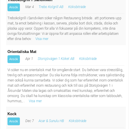
Mar 4
Trebo Kolgrill AB
Köksbiträde
Ansök
Trebokolgrill i Sandviken söker någon Restaurang biträde.. att portionera upp
mat, ta emot betalning i kassan, servera, plocka bort disk, städa, diska och
plocka upp varor. Öppen för alla Vi fokuserar på din kompetens, inte dina
övriga förutsättningar. Vi är öppna för att anpassa rollen eller arbetsplatsen
efter dina behov.
Visa mer
Orientaliska Mat
Apr 1
Storsjövägen 1 Köket AB
Köksbiträde
Ansök
Vi söker nu en orientalisk mat för omgående start. Du behöver vara stresstålig,
trevlig och anpassningsbar. Du ska kunna följa instruktioner, vara självständig
men också kunna samarbeta. Vi söker dig som har erfarenhet inom orientalisk
mat och erfarenhet inom restaurang och kök till oss på Storsjövägen 1 i
Årsunda! Maten ska lagas och smaksättas med kunskap, erfarenhet och
omsorg. Du skall ha kunskap om klassiska orientaliska rätter som tabbouleh,
hummus,...
Visa mer
Kock
Dec 7
Acar & Sunulu HB
Köksbiträde
Ansök