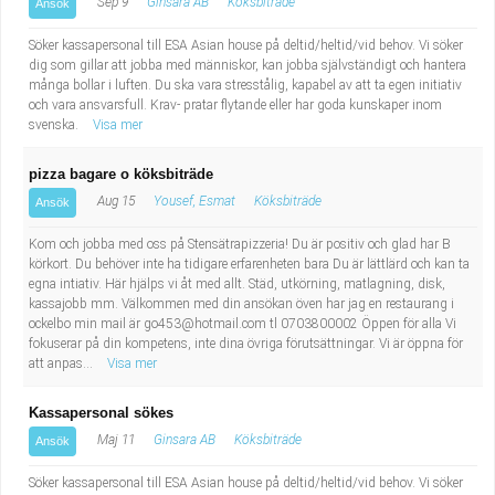
Sep 9
Ginsara AB
Köksbiträde
Ansök
Söker kassapersonal till ESA Asian house på deltid/heltid/vid behov. Vi söker
dig som gillar att jobba med människor, kan jobba självständigt och hantera
många bollar i luften. Du ska vara stresstålig, kapabel av att ta egen initiativ
och vara ansvarsfull. Krav- pratar flytande eller har goda kunskaper inom
svenska.
Visa mer
pizza bagare o köksbiträde
Aug 15
Yousef, Esmat
Köksbiträde
Ansök
Kom och jobba med oss på Stensätrapizzeria! Du är positiv och glad har B
körkort. Du behöver inte ha tidigare erfarenheten bara Du är lättlärd och kan ta
egna intiativ. Här hjälps vi åt med allt. Städ, utkörning, matlagning, disk,
kassajobb mm. Välkommen med din ansökan öven har jag en restaurang i
ockelbo min mail är
go453@hotmail.com
tl 0703800002 Öppen för alla Vi
fokuserar på din kompetens, inte dina övriga förutsättningar. Vi är öppna för
att anpas...
Visa mer
Kassapersonal sökes
Maj 11
Ginsara AB
Köksbiträde
Ansök
Söker kassapersonal till ESA Asian house på deltid/heltid/vid behov. Vi söker