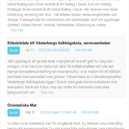
större företag som driver storkök åt ett företag i Gävle. Kort om företag
Företaget driver storkök åt ett större företag i Gävle. Här bedriver man både
tillredning, servering och disk . Här arbetar kockar, restaurangbiträden och
diskare. Företaget står för introduktion och arbetskläder. Kort om uppdraget
(arbetet) Arbeta främst i storkök, förberedelse, tillredning av maten, ...
Visa mer
Köksbiträde till Västerbergs folkhögskola, serviceenheten
Jul 11
REGION GÄVLEBORG
Köksbiträde
Ansök
Vårt uppdrag är att ge hela länet möjlighet att leva ett gott liv i dag och i
morgon. Vi tar hand om hälsa och vård, får kollektivtrafiken att rulla och
främjar kompetensutveckling och levande kultur. Vi är motorn för ett hållbart
samhälle med samverkan över gränser. Tillsammans är vi Gävleborgskraften.
Västerbergs folkhögskola ligger i Storvik med goda kommunikationer mot
exempelvis Gävle och Falun. Hos oss möter du människor med olika
bakgrund och i all...
Visa mer
Orientaliska Mat
Maj 31
Storsjövägen 1 Köket AB
Köksbiträde
Ansök
Vi söker nu en orientalisk mat för omgående start. Du behöver vara stresstålig,
trevlig och anpassningsbar. Du ska kunna följa instruktioner, vara självständig