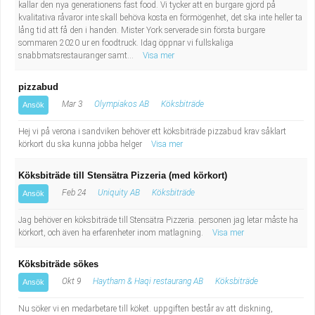
kallar den nya generationens fast food. Vi tycker att en burgare gjord på
kvalitativa råvaror inte skall behöva kosta en förmögenhet, det ska inte heller ta
lång tid att få den i handen. Mister York serverade sin första burgare
sommaren 2020 ur en foodtruck. Idag öppnar vi fullskaliga
snabbmatsrestauranger samt...
Visa mer
pizzabud
Mar 3
Olympiakos AB
Köksbiträde
Ansök
Hej vi på verona i sandviken behöver ett köksbiträde pizzabud krav såklart
körkort du ska kunna jobba helger
Visa mer
Köksbiträde till Stensätra Pizzeria (med körkort)
Feb 24
Uniquity AB
Köksbiträde
Ansök
Jag behöver en köksbiträde till Stensätra Pizzeria. personen jag letar måste ha
körkort, och även ha erfarenheter inom matlagning.
Visa mer
Köksbiträde sökes
Okt 9
Haytham & Haqi restaurang AB
Köksbiträde
Ansök
Nu söker vi en medarbetare till köket. uppgiften består av att diskning,