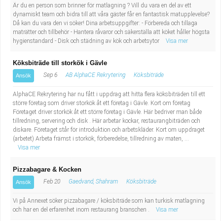
Är du en person som brinner för matlagning ? Vill du vara en del av ett
dynamiskt team och bidra till att våra gäster får en fantastisk matupplevelse?
Då kan du vara den vi söker! Dina arbetsuppgifter: - Förbereda och tillaga
maträtter och tillbehör - Hantera råvaror och säkerställa att köket håller högsta
hygienstandard - Disk och städning av kök och arbetsytor
Visa mer
Köksbiträde till storkök i Gävle
Sep 6
AB AlphaCE Rekrytering
Köksbiträde
Ansök
AlphaCE Rekrytering har nu fått i uppdrag att hitta flera köksbiträden till ett
större företag som driver storkök åt ett företag i Gävle. Kort om företag
Företaget driver storkök åt ett större företag i Gävle. Här bedriver man både
tillredning, servering och disk . Här arbetar kockar, restaurangbiträden och
diskare. Företaget står för introduktion och arbetskläder. Kort om uppdraget
(arbetet) Arbeta främst i storkök, förberedelse, tillredning av maten, ...
Visa mer
Pizzabagare & Kocken
Feb 20
Gaedvand, Shahram
Köksbiträde
Ansök
Vi på Annexet söker pizzabagare / köksbiträde som kan turkisk matlagning
och har en del erfarenhet inom restaurang branschen .
Visa mer