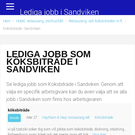
Yrkesområden
Populära jobb
Lediga jobb i Sandviken
Hem
›
Hotell, restaurang, storhushåll
›
Restaurang- och köksbiträden m.fl.
›
Administration, ekonomi, juridik
Undersköterska, hemtjänst och äldreboende
Köksbiträde
- Sandviken
Bygg och anläggning
Städare/Lokalvårdare
LEDIGA JOBB SOM
Chefer och verksamhetsledare
Barnskötare
KÖKSBITRÄDE I
Data/IT
Lärare i förskola/Förskollärare
SANDVIKEN
Försäljning, inköp, marknadsföring
Lagerarbetare
Se lediga jobb som Köksbiträde i Sandviken. Genom att
välja en specifik arbetsgivare kan du även välja att se alla
Hantverksyrken
Bussförare/Busschaufför
jobb i Sandviken som finns hos arbetsgivaren.
köksbiträde
Hotell, restaurang, storhushåll
Elevassistent
Mar 27
Haytham & Haqi restaurang AB
Köksbiträde
Ansök
Hälso- och sjukvård
Personlig assistent
vi på tzatziki söker dig som vill jobba som köksbiträde, diskning, städning ,
förberedning inom köket och det mesta inom ett kök
Visa mer