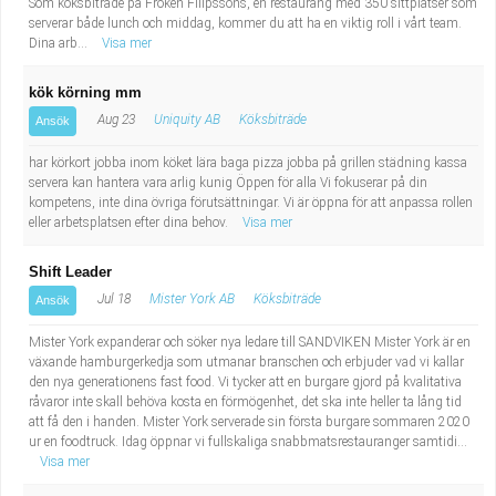
Som köksbiträde på Fröken Filipssons, en restaurang med 350 sittplatser som
serverar både lunch och middag, kommer du att ha en viktig roll i vårt team.
Dina arb...
Visa mer
kök körning mm
Aug 23
Uniquity AB
Köksbiträde
Ansök
har körkort jobba inom köket lära baga pizza jobba på grillen städning kassa
servera kan hantera vara arlig kunig Öppen för alla Vi fokuserar på din
kompetens, inte dina övriga förutsättningar. Vi är öppna för att anpassa rollen
eller arbetsplatsen efter dina behov.
Visa mer
Shift Leader
Jul 18
Mister York AB
Köksbiträde
Ansök
Mister York expanderar och söker nya ledare till SANDVIKEN Mister York är en
växande hamburgerkedja som utmanar branschen och erbjuder vad vi kallar
den nya generationens fast food. Vi tycker att en burgare gjord på kvalitativa
råvaror inte skall behöva kosta en förmögenhet, det ska inte heller ta lång tid
att få den i handen. Mister York serverade sin första burgare sommaren 2020
ur en foodtruck. Idag öppnar vi fullskaliga snabbmatsrestauranger samtidi...
Visa mer