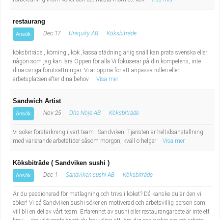
Industriell tillverkning
Behandlingsassistent/Socialpedagog
restaurang
Installation, drift, underhåll
Tandsköterska
Dec 17
Uniquity AB
Köksbiträde
Ansök
köksbiträde , körning , kök ,kassa städning arlig snäll kan prata svenska eller
Kropps- och skönhetsvård
Budbilsförare
någon som jag kan lära Öppen för alla Vi fokuserar på din kompetens, inte
dina övriga förutsättningar. Vi är öppna för att anpassa rollen eller
arbetsplatsen efter dina behov.
Visa mer
Kultur, media, design
Tidningsbud/Tidningsdistributör
Sandwich Artist
Militärt arbete
Lärare i fritidshem/Fritidspedagog
Nov 25
Dhs Nöje AB
Köksbiträde
Ansök
Naturbruk
Taxiförare/Taxichaufför
Vi söker förstärkning i vart team i Sandviken. Tjänsten är heltidsanställning
med varierande arbetstider såsom morgon, kväll o helger
Visa mer
Naturvetenskapligt arbete
Läkarsekreterare/Vårdadmin/Medicinsk
Köksbiträde ( Sandviken sushi )
Dec 1
Sandviken sushi AB
Köksbiträde
sekreterare
Ansök
Pedagogiskt arbete
Är du passionerad för matlagning och trivs i köket? Då kanske du är den vi
Lastbilsförare m.fl.
Sanering och renhållning
söker! Vi på Sandviken sushi söker en motiverad och arbetsvillig person som
vill bli en del av vårt team. Erfarenhet av sushi eller restaurangarbete är inte ett