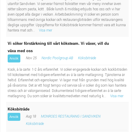
utanför Sandviken. Vi serverar främst fiskrätter men vår meny innehar även
rätter såsom pasta, kött . Både lunch & middag erbjuds hos oss och vi har
även öppet alla dagar i veckan. Arbetsbeskrivning Vi söker en person som
tillsammans med övriga kockar och restaurangbiträden utför restaurangens
dagliga uppgifter. Uppgifterna för Köksbiträde kommer främst vara att kunna
hantera mat och...
Visa mer
Vi söker förstärkning till vårt köksteam. Vi växer, vill du
växa med oss
Nov 25
Nordic Poolgroup AB
Köksbiträde
Ansök
Kock, à la carte: 1-2 års erfarenhet. Vi söker engagerade kockar och kockbiträden
till köksteamet med tidigare erfarenhet av á la carte matlagning. Tjänsterna är
heltid. Erfarenhet och egenskaper: Vi lagar mat från grunden med hög kvalité
på råvarorna. Det är ett högt tempo vid service så vi söker dig som kan hantera
stress och är välorganiserad. Dokumenterad tidigare erfarenhet av á la carte
matlagning. Du som söker är kvalitetsmedveten med naturlig k...
Visa mer
Köksbiträde
Aug 18
MONROES RESTAURANG I SANDVIKEN
Ansök
Köksbiträde