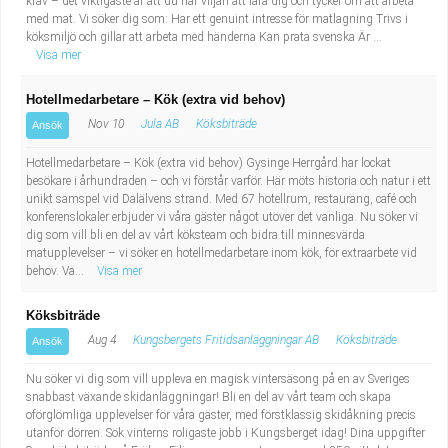
krav – det viktigaste är att du har viljan att lära dig och tycker om att arbeta
Fastighetsskötare
Socialt arbete
med mat. Vi söker dig som: Har ett genuint intresse för matlagning Trivs i
köksmiljö och gillar att arbeta med händerna Kan prata svenska Är ...
Visa mer
Informatör/Kommunikatör
Säkerhetsarbete
Hotellmedarbetare – Kök (extra vid behov)
Brevbärare
Tekniskt arbete
Nov 10
Jula AB
Köksbiträde
Ansök
Sjuksköterska, grundutbildad
Transport
Hotellmedarbetare – Kök (extra vid behov) Gysinge Herrgård har lockat
besökare i århundraden – och vi förstår varför. Här möts historia och natur i ett
unikt samspel vid Dalälvens strand. Med 67 hotellrum, restaurang, café och
Kock, storhushåll
konferenslokaler erbjuder vi våra gäster något utöver det vanliga. Nu söker vi
dig som vill bli en del av vårt köksteam och bidra till minnesvärda
Undersköterska, vård- o specialavd. o mottagning
matupplevelser – vi söker en hotellmedarbetare inom kök, för extraarbete vid
behov. Va...
Visa mer
Bibliotekarie
Köksbiträde
Aug 4
Kungsbergets Fritidsanläggningar AB
Köksbiträde
Ansök
Administrativ assistent
Nu söker vi dig som vill uppleva en magisk vintersäsong på en av Sveriges
snabbast växande skidanläggningar! Bli en del av vårt team och skapa
Lärare i gymnasiet
oförglömliga upplevelser för våra gäster, med förstklassig skidåkning precis
utanför dörren. Sök vinterns roligaste jobb i Kungsberget idag! Dina uppgifter